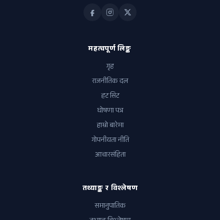
महत्वपूर्ण लिङ्क
गृह
राजनीतिक दल
हट सिट
घोषणा पत्र
हाम्रो बारेमा
गोपनीयता नीति
आचारसंहिता
तथ्याङ्क र विश्लेषण
समानुपातिक