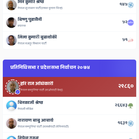
मिन कुमार श्रेष्ठ
१४५
नेपाल सुशासन पार्टी(एकल चुनाव चिन्ह)
बिष्णु पुडासैनी
५२
स्वतन्त्र
लिला कुमारी बुढाथोकी
५१
नेपाल मजदुर किसान पार्टी
प्रतिनिधिसभा र प्रदेशसभा निर्वाचन २०७४
हरि राज अधिकारी
२९८६०
नेपाल कम्युनिष्ट पार्टी (माओवादी केन्द्र)
चिनकाजी श्रेष्ठ
२६६४३
नेपाली काँग्रेस
नारायण बाबु आचार्य
१६३९
नेपाल कम्युनिष्ट पार्टी (मार्क्सवादी लेनिनवादी)
दिपेन्द्र गुरुङ