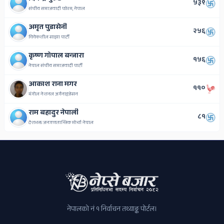
५३९
संघीय समाजवादी फोरम, नेपाल
अमृत पुडासेनी
२५६
विवेकशील साझा पार्टी
कृष्ण गोपाल बन्जारा
१५६
नेपाल संघीय समाजवादी पार्टी
आकाश राना मगर
११०
मंगोल नेशनल अर्गनाइजेसन
राम बहादुर नेपाली
८१
देशभक्त जनगणतान्त्रिक मोर्चा नेपाल
नेपालको नं १ निर्वाचन तथ्याङ्क पोर्टल।