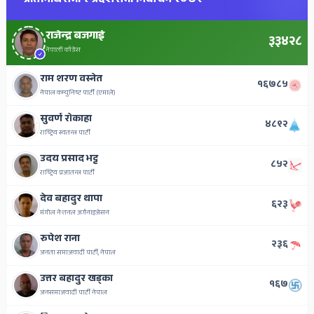
प्रतिनिधिसभा र प्रदेशसभा निर्वाचन २०७९
राजेन्द्र बजगाई
३३४२८
नेपाली काँग्रेस
राम शरण वस्नेत
१६७८५
नेपाल कम्युनिष्ट पार्टी (एमाले)
सुवर्ण रोकाहा
४८९२
राष्ट्रिय स्वतन्त्र पार्टी
उदय प्रसाद भट्ट
८५२
राष्ट्रिय प्रजातन्त्र पार्टी
देव बहादुर थापा
६२३
मंगोल नेशनल अर्गनाइजेसन
रुपेश राना
२३६
जनता समाजवादी पार्टी, नेपाल
उत्तर बहादुर खड्का
१६७
जनसमाजवादी पार्टी नेपाल