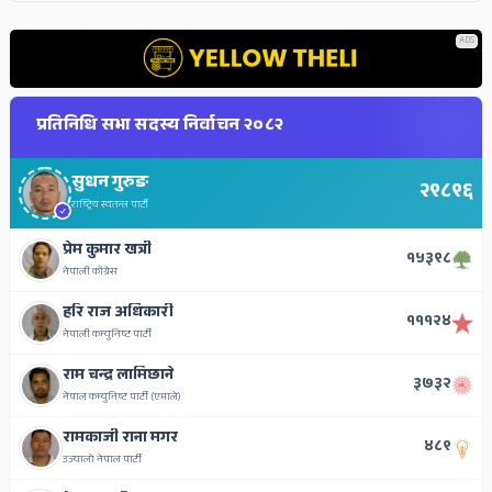
ADS
प्रतिनिधि सभा सदस्य निर्वाचन २०८२
सुधन गुरुङ
२९८९६
राष्ट्रिय स्वतन्त्र पार्टी
प्रेम कुमार खत्री
१५३९८
नेपाली काँग्रेस
हरि राज अधिकारी
१११२४
नेपाली कम्युनिष्ट पार्टी
राम चन्द्र लामिछाने
३७३२
नेपाल कम्युनिष्ट पार्टी (एमाले)
रामकाजी राना मगर
४८९
उज्यालो नेपाल पार्टी