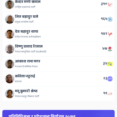
केदार मणी खनाल
३१०
राष्ट्रिय प्रजातन्त्र पार्टी
जित बहादुर घले
१६५
संयुक्त नागरिक पार्टी
देव बहादुर थापा
१४२
मंगोल नेशनल अर्गनाइजेसन
विष्णु प्रसाद रिजाल
५७
नेपाल कम्युनिस्ट पार्टी (माओवादी)
आकाश राना मगर
३५
नेशनल रिपब्लिक नेपाल
कविता भट्टराई
२३
स्वतन्त्र
मनु कुमारी श्रेष्‍ठ
१९
नेपाल मजदुर किसान पार्टी