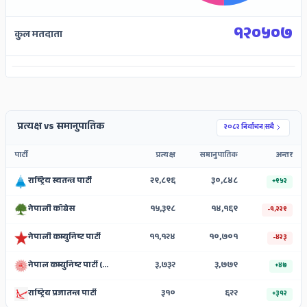
१२०५०७
कुल मतदाता
ADS
प्रत्यक्ष vs समानुपातिक
२०८२ निर्वाचन
|
सबै
पार्टी
प्रत्यक्ष
समानुपातिक
अन्तर
राष्ट्रिय स्वतन्त्र पार्टी
२९,८९६
३०,८४८
+९५२
नेपाली काँग्रेस
१५,३९८
१४,१६९
-१,२२९
नेपाली कम्युनिष्ट पार्टी
११,१२४
१०,७०१
-४२३
नेपाल कम्युनिष्ट पार्टी (एमाले)
३,७३२
३,७७९
+४७
राष्ट्रिय प्रजातन्त्र पार्टी
३१०
६२२
+३१२