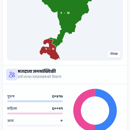
१
-
ख
१
-
क
गोरखा
मतदाता जनसांख्यिकी
दर्ता भएका मतदाताहरूको विवरण
पुरुष
६०४१५
महिला
६००९१
अन्य
०