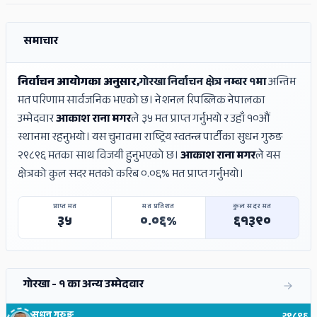
ADS
समाचार
निर्वाचन आयोगका अनुसार,
गोरखा निर्वाचन क्षेत्र नम्बर १मा
अन्तिम
मत परिणाम सार्वजनिक भएको छ। नेशनल रिपब्लिक नेपालका
उम्मेदवार
आकाश राना मगर
ले ३५ मत प्राप्त गर्नुभयो र उहाँ १०औं
स्थानमा रहनुभयो। यस चुनावमा राष्ट्रिय स्वतन्त्र पार्टीका सुधन गुरुङ
२९८९६ मतका साथ विजयी हुनुभएको छ।
आकाश राना मगर
ले यस
क्षेत्रको कुल सदर मतको करिब ०.०६% मत प्राप्त गर्नुभयो।
प्राप्त मत
मत प्रतिशत
कुल सदर मत
३५
०.०६%
६१३९०
गोरखा - १ का अन्य उम्मेदवार
सुधन गुरुङ
२९८९६