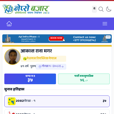
गृह
Open
ADS
आकाश राना मगर
नेशनल रिपब्लिक नेपाल
४१ वर्ष
•
पुरुष
गोरखा १ - (२०८२)
प्राप्त मत
पार्टी समानुपातिक
३५
५६
चुनाव इतिहास
2082
गोरखा - १
३५