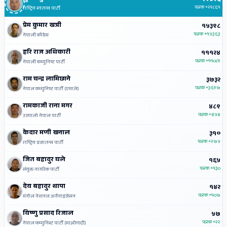
फरक
+२९८६१
राष्ट्रिय स्वतन्त्र पार्टी
प्रेम कुमार खत्री
१५३९८
फरक
+१५३६३
नेपाली काँग्रेस
हरि राज अधिकारी
१११२४
फरक
+११०८९
नेपाली कम्युनिष्ट पार्टी
राम चन्द्र लामिछाने
३७३२
फरक
+३६९७
नेपाल कम्युनिष्ट पार्टी (एमाले)
रामकाजी राना मगर
४८९
फरक
+४५४
उज्यालो नेपाल पार्टी
केदार मणी खनाल
३१०
फरक
+२७५
राष्ट्रिय प्रजातन्त्र पार्टी
जित बहादुर घले
१६५
फरक
+१३०
संयुक्त नागरिक पार्टी
देव बहादुर थापा
१४२
फरक
+१०७
मंगोल नेशनल अर्गनाइजेसन
विष्णु प्रसाद रिजाल
५७
फरक
+२२
नेपाल कम्युनिस्ट पार्टी (माओवादी)