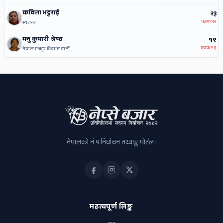
कविता भट्टराई
२३
फरक
१२
स्वतन्त्र
मनु कुमारी श्रेष्‍ठ
१९
फरक
१६
नेपाल मजदुर किसान पार्टी
नेपालको नं १ निर्वाचन तथ्याङ्क पोर्टल।
महत्वपूर्ण लिङ्क