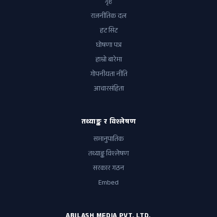
गृह
राजनीतिक दल
हट सिट
घोषणा पत्र
हाम्रो बारेमा
गोपनीयता नीति
आचारसंहिता
तथ्याङ्क र विश्लेषण
समानुपातिक
तथ्याङ्क विश्लेषण
सरकार गठन
Embed
ABILASH MEDIA PVT. LTD.