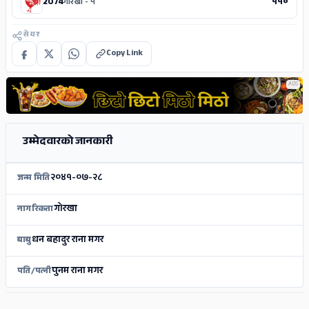
2074
गोरखा - १
११०
सेयर
Copy Link
ADS
उम्मेदवारको जानकारी
२०४१-०७-२८
जन्म मिति
गोरखा
नागरिकता
धन बहादुर राना मगर
बाबु
पुनम राना मगर
पति/पत्नी
ADS