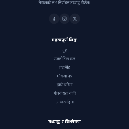
नेपालको नं १ निर्वाचन तथ्याङ्क पोर्टल।
महत्वपूर्ण लिङ्क
गृह
राजनीतिक दल
हट सिट
घोषणा पत्र
हाम्रो बारेमा
गोपनीयता नीति
आचारसंहिता
तथ्याङ्क र विश्लेषण