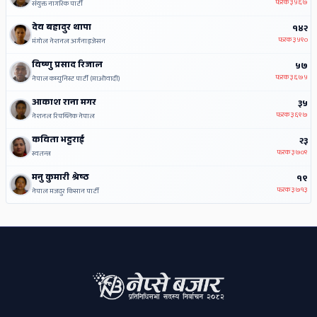
फरक
३५६७
संयुक्त नागरिक पार्टी
देव बहादुर थापा
१४२
फरक
३५९०
मंगोल नेशनल अर्गनाइजेसन
विष्णु प्रसाद रिजाल
५७
फरक
३६७५
नेपाल कम्युनिस्ट पार्टी (माओवादी)
आकाश राना मगर
३५
फरक
३६९७
नेशनल रिपब्लिक नेपाल
कविता भट्टराई
२३
फरक
३७०९
स्वतन्त्र
मनु कुमारी श्रेष्‍ठ
१९
फरक
३७१३
नेपाल मजदुर किसान पार्टी