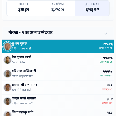
प्राप्त मत
मत प्रतिशत
कुल सदर मत
३७३२
६.०८%
६१३९०
गोरखा - १ का अन्य उम्मेदवार
सुधन गुरुङ
२९८९६
फरक
+२६१६४
राष्ट्रिय स्वतन्त्र पार्टी
प्रेम कुमार खत्री
१५३९८
फरक
+११६६६
नेपाली काँग्रेस
हरि राज अधिकारी
१११२४
फरक
+७३९२
नेपाली कम्युनिष्ट पार्टी
रामकाजी राना मगर
४८९
फरक
३२४३
उज्यालो नेपाल पार्टी
केदार मणी खनाल
३१०
फरक
३४२२
राष्ट्रिय प्रजातन्त्र पार्टी
जित बहादुर घले
१६५