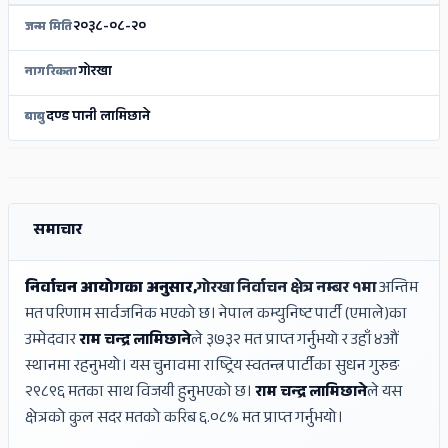
२०३८-०८-२०
जन्म मिति
गोरखा
नागरिकता
दण्ड पानी लामिछाने
बाबु
ADS
ADS
समाचार
निर्वाचन आयोगका अनुसार,
गोरखा निर्वाचन क्षेत्र नम्बर १मा
अन्तिम
मत परिणाम सार्वजनिक भएको छ। नेपाल कम्युनिष्ट पार्टी (एमाले)का
उम्मेदवार
राम चन्द्र लामिछाने
ले ३७३२ मत प्राप्त गर्नुभयो र उहाँ ४औं
स्थानमा रहनुभयो। यस चुनावमा राष्ट्रिय स्वतन्त्र पार्टीका सुधन गुरुङ
२९८९६ मतका साथ विजयी हुनुभएको छ।
राम चन्द्र लामिछाने
ले यस
क्षेत्रको कुल सदर मतको करिब ६.०८% मत प्राप्त गर्नुभयो।