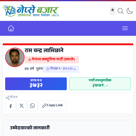
गृह
Open
ADS
राम चन्द्र लामिछाने
नेपाल कम्युनिष्ट पार्टी (एमाले)
४४ वर्ष
•
पुरुष
गोरखा १ - (२०८२)
प्राप्त मत
पार्टी समानुपातिक
३७३२
३७७९
सेयर
Copy Link
ADS
उम्मेदवारको जानकारी