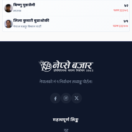
बिष्णु पुडासैनी
५२
फरक
३३३७६
स्वतन्त्र
लिला कुमारी बुढाथोकी
५१
फरक
३३३७७
नेपाल मजदुर किसान पार्टी
नेपालको नं १ निर्वाचन तथ्याङ्क पोर्टल।
महत्वपूर्ण लिङ्क
गृह