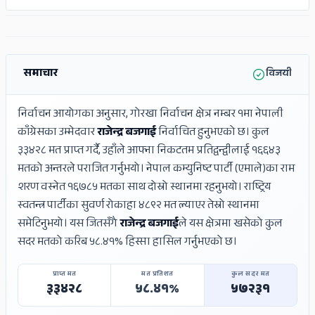
ADS
ADS
समाचार
विजयी
निर्वाचन आयोगका अनुसार, गोरखा निर्वाचन क्षेत्र नम्बर १मा नेपाली
काँग्रेसका उम्मेदवार
राजेन्द्र बजगाई
निर्वाचित हुनुभएको छ। कुल
३३४२८ मत प्राप्त गर्दै, उहाँले आफ्ना निकटतम प्रतिद्वन्द्वीलाई १६६४३
मतको अन्तरले पराजित गर्नुभयो। नेपाल कम्युनिष्ट पार्टी (एमाले)का राम
शरण वस्नेत १६७८५ मतका साथ दोस्रो स्थानमा रहनुभयो। राष्ट्रिय
स्वतन्त्र पार्टीका सुवर्ण रोकाहा ४८९२ मत ल्याएर तेस्रो स्थानमा
समेटिनुभयो। यस जितसँगै
राजेन्द्र बजगाई
ले यस क्षेत्रमा खसेको कुल
सदर मतको करिब ५८.४१% हिस्सा हासिल गर्नुभएको छ।
प्राप्त मत
मत प्रतिशत
कुल सदर मत
३३४२८
५८.४१%
५७२३१