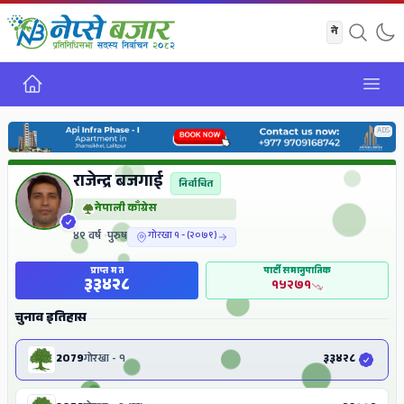
गृह
Open
ADS
राजेन्द्र बजगाई
निर्वाचित
नेपाली काँग्रेस
४९ वर्ष
•
पुरुष
गोरखा १ - (२०७९)
प्राप्त मत
पार्टी समानुपातिक
३३४२८
१५२७१
चुनाव इतिहास
2079
गोरखा - १
३३४२८