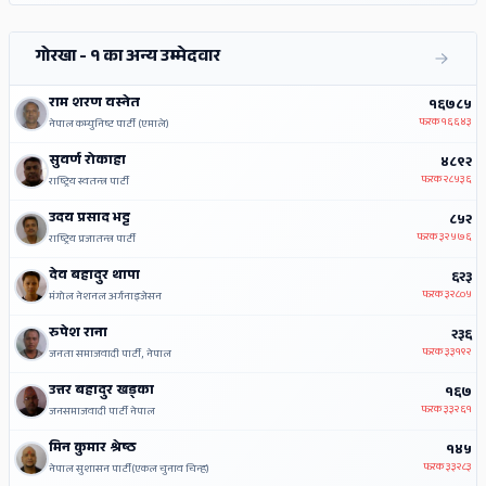
गोरखा - १ का अन्य उम्मेदवार
राम शरण वस्नेत
१६७८५
फरक
१६६४३
नेपाल कम्युनिष्ट पार्टी (एमाले)
सुवर्ण रोकाहा
४८९२
फरक
२८५३६
राष्ट्रिय स्वतन्त्र पार्टी
उदय प्रसाद भट्ट
८५२
फरक
३२५७६
राष्ट्रिय प्रजातन्त्र पार्टी
देव बहादुर थापा
६२३
फरक
३२८०५
मंगोल नेशनल अर्गनाइजेसन
रुपेश राना
२३६
फरक
३३१९२
जनता समाजवादी पार्टी, नेपाल
उत्तर बहादुर खड्का
१६७
फरक
३३२६१
जनसमाजवादी पार्टी नेपाल
मिन कुमार श्रेष्ठ
१४५
फरक
३३२८३
नेपाल सुशासन पार्टी(एकल चुनाव चिन्ह)