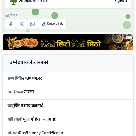
2074
गोरखा - १ (ख)
१३००१
सेयर
Copy Link
ADS
उम्मेदवारको जानकारी
२०३०.०१.२८
जन्म मिति
गोरखा
नागरिकता
थिर प्रसाद बजगाई
बाबु
पुजा पौडेल (बजगाई)
पति/पत्नी
Proficiency Certificate
योग्यता