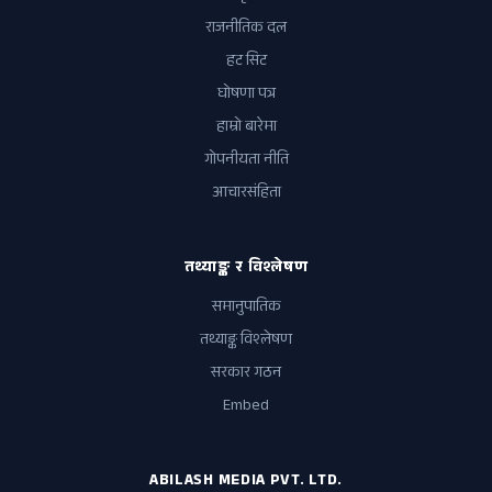
राजनीतिक दल
हट सिट
घोषणा पत्र
हाम्रो बारेमा
गोपनीयता नीति
आचारसंहिता
तथ्याङ्क र विश्लेषण
समानुपातिक
तथ्याङ्क विश्लेषण
सरकार गठन
Embed
ABILASH MEDIA PVT. LTD.