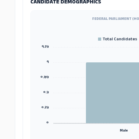
CANDIDATE DEMOGRAPHICS
FEDERAL PARLIAMENT (HO
Total Candidates
१.२५
१
०.७५
०.५
०.२५
०
Male