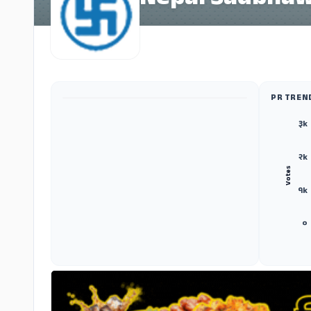
Nepal Sadbhaw
PR TREN
ADS
३k
२k
Votes
१k
०