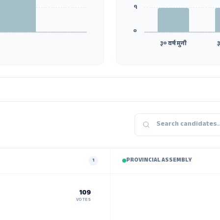
१
०
३० वर्ष मुनी
३
PROVINCIAL ASSEMBLY
1
109
VOTES