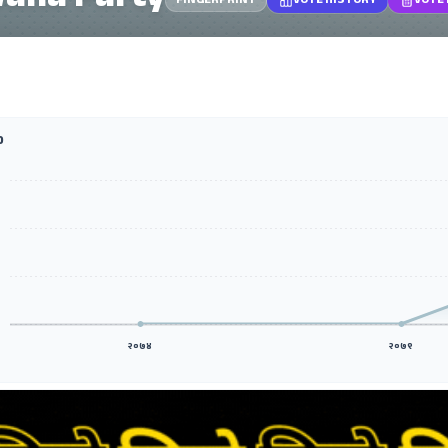
ana Party
FINGERPRINT
VOTE HISTORY
VOTE
D
२०७४
२०७९