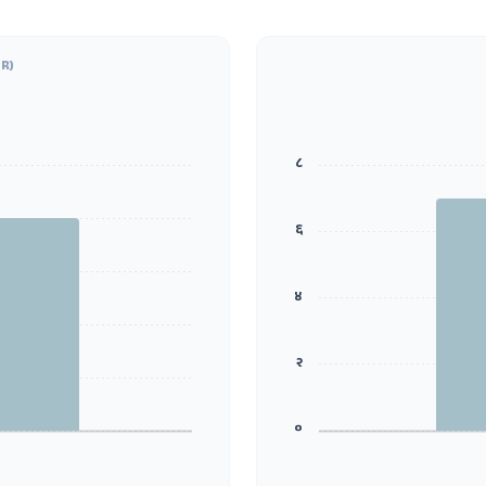
R)
८
६
४
२
०