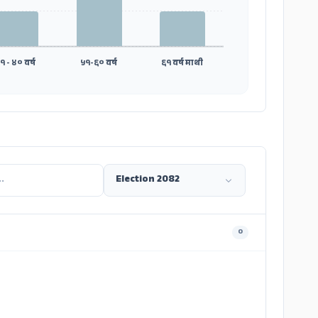
१ - ४० वर्ष
५१-६० वर्ष
६१ वर्ष माथी
0