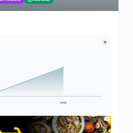
 DIFFERENCE
CORE AREA
२०८२
ADS