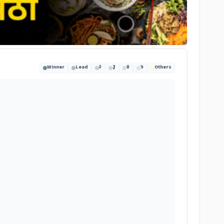
Winner
Lead
२
३
४
५
Others