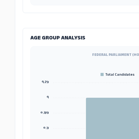
AGE GROUP ANALYSIS
FEDERAL PARLIAMENT (HO
Total Candidates
१.२५
१
०.७५
०.५