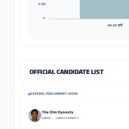
०.२५
०
५१-६० वर्ष
OFFICIAL CANDIDATE LIST
FEDERAL PARLIAMENT (HOR)
The Olin Dynasty
JHAPA
/
CONSTITUENCY 1