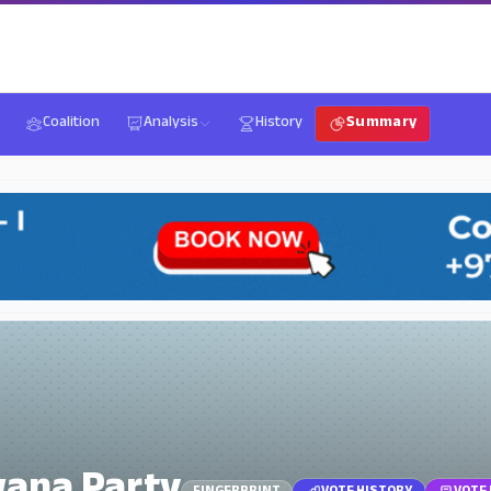
Coalition
Analysis
History
Summary