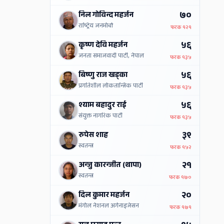
७०
निल गोविन्द महर्जन
राष्ट्रिय जनमोर्चा
फरक
१२१
५६
कृष्ण देवि महर्जन
जनता समाजवादी पार्टी, नेपाल
फरक
१३५
५६
बिष्णु राज खड्का
प्रगतिशील लोकतान्त्रिक पार्टी
फरक
१३५
५६
श्याम बहादुर राई
संयुक्त नागरिक पार्टी
फरक
१३५
३९
रुपेस शाह
स्वतन्त्र
फरक
१५२
२१
अन्जु कारन्जीत (थापा)
स्वतन्त्र
फरक
१७०
२०
दिल कुमार महर्जन
मंगोल नेशनल अर्गनाइजेसन
फरक
१७१