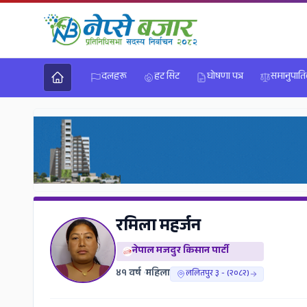
दलहरू
हट सिट
घोषणा पत्र
समानुपात
रमिला महर्जन
नेपाल मजदुर किसान पार्टी
४१ वर्ष
•
महिला
ललितपुर ३ - (२०८२)