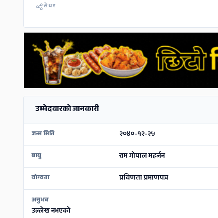
सेयर
उम्मेदवारको जानकारी
२०४०-१२-२५
जन्म मिति
राम गोपाल महर्जन
बाबु
प्रविणता प्रमाणपत्र
योग्यता
अनुभव
उल्लेख नभएको