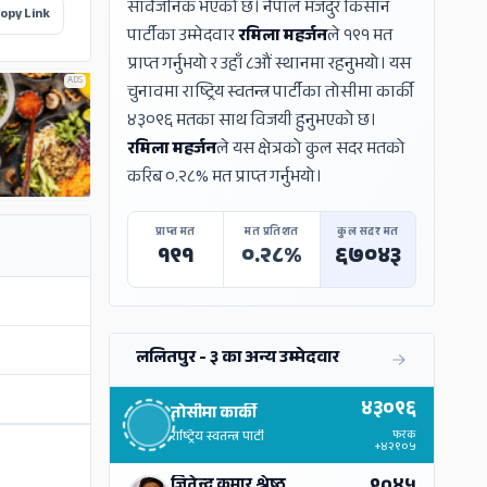
सार्वजनिक भएको छ। नेपाल मजदुर किसान
opy Link
पार्टीका उम्मेदवार
रमिला महर्जन
ले १९१ मत
प्राप्त गर्नुभयो र उहाँ ८औं स्थानमा रहनुभयो। यस
ADS
चुनावमा राष्ट्रिय स्वतन्त्र पार्टीका तोसीमा कार्की
४३०९६ मतका साथ विजयी हुनुभएको छ।
रमिला महर्जन
ले यस क्षेत्रको कुल सदर मतको
करिब ०.२८% मत प्राप्त गर्नुभयो।
प्राप्त मत
मत प्रतिशत
कुल सदर मत
१९१
०.२८%
६७०४३
ललितपुर - ३ का अन्य उम्मेदवार
४३०९६
तोसीमा कार्की
फरक
राष्ट्रिय स्वतन्त्र पार्टी
+४२९०५
जितेन्द्र कुमार श्रेष्ठ