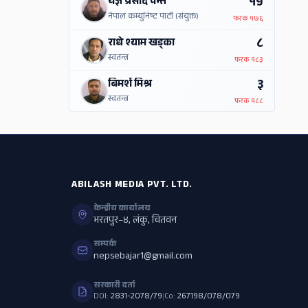
१५
यज्ञ प्रसाद पन्त
नेपाल कम्युनिष्ट पार्टी (संयुक्त)
फरक
१७६
८
राधे श्याम खड्का
स्वतन्त्र
फरक
१८३
३
बिमर्श मिश्र
स्वतन्त्र
फरक
१८८
ABILASH MEDIA PVT. LTD.
केन्द्रीय कार्यालय
भरतपुर–४, लंकु, चितवन
सम्पर्क
nepsebajar1@gmail.com
सरकारी दर्ता
DOI:
2831-2078/79
|
Co:
267198/078/079