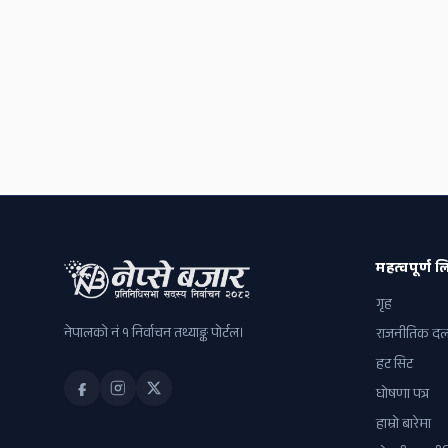
महत्वपूर्ण लि
गृह
नेपालको नं १ निर्वाचन तथ्याङ्क पोर्टल।
राजनीतिक द
हट सिट
घोषणा पत्र
हाम्रो बारेमा