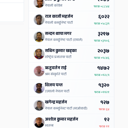
९०४५
नेपाली काँग्रेस
फरक
+८८५४
६०२२
राज काजी महर्जन
नेपाली कम्युनिष्ट पार्टी
फरक
+५८३१
ADS
३२९७
सन्दन थापा मगर
नेपाल कम्युनिष्ट पार्टी (एमाले)
फरक
+३१०६
२०३७
सबिन कुमार खड्का
राष्ट्रिय प्रजातन्त्र पार्टी
फरक
+१८४६
१४७२
ऋतुवर्तन राई
श्रम संस्कृति पार्टी
फरक
+१२८१
१३२०
विजय पन्त
उज्यालो नेपाल पार्टी
फरक
+११२९
१२७
खगेन्द्र महर्जन
नेपाल कम्युनिस्ट पार्टी (माओवादी)
फरक
६४
९२
अशोज कुमार महर्जन
स्वतन्त्र
फरक
९९