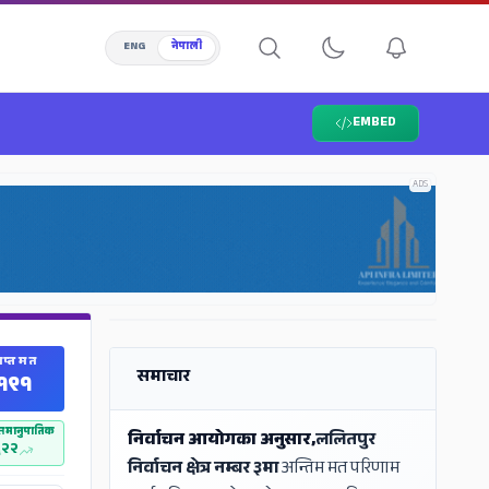
ENG
नेपाली
EMBED
ADS
ADS
राप्त मत
समाचार
१९१
ी समानुपातिक
निर्वाचन आयोगका अनुसार,
ललितपुर
६२२
निर्वाचन क्षेत्र नम्बर ३मा
अन्तिम मत परिणाम