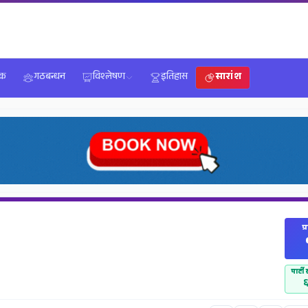
िक
गठबन्धन
विश्लेषण
इतिहास
सारांश
प्
पार्ट