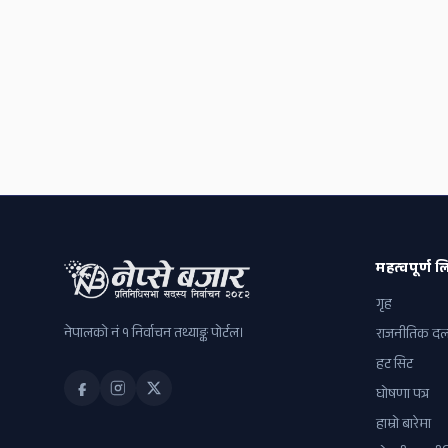
महत्वपूर्ण लि
गृह
नेपालको नं १ निर्वाचन तथ्याङ्क पोर्टल।
राजनीतिक द
हट सिट
घोषणा पत्र
हाम्रो बारेमा