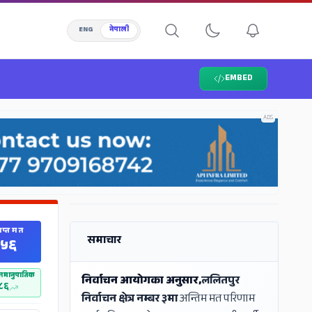
ENG
नेपाली
EMBED
ADS
ADS
राप्त मत
समाचार
५६
ी समानुपातिक
निर्वाचन आयोगका अनुसार,
ललितपुर
८६
निर्वाचन क्षेत्र नम्बर ३मा
अन्तिम मत परिणाम