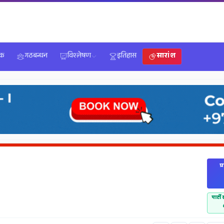
िक
गठबन्धन
विश्लेषण
इतिहास
सारांश
प्
पार्ट