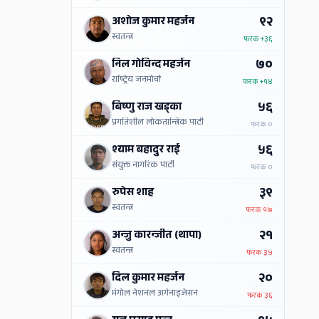
९२
अशोज कुमार महर्जन
स्वतन्त्र
फरक
+३६
७०
निल गोविन्द महर्जन
राष्ट्रिय जनमोर्चा
फरक
+१४
५६
बिष्णु राज खड्का
प्रगतिशील लोकतान्त्रिक पार्टी
फरक
०
५६
श्याम बहादुर राई
संयुक्त नागरिक पार्टी
फरक
०
३९
रुपेस शाह
स्वतन्त्र
फरक
१७
२१
अन्जु कारन्जीत (थापा)
स्वतन्त्र
फरक
३५
२०
दिल कुमार महर्जन
मंगोल नेशनल अर्गनाइजेसन
फरक
३६