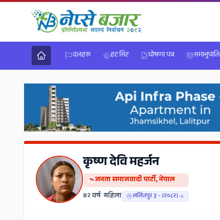
दलहरू
हट सिट
घोषणा पत्र
समानुपात
कृष्ण देवि महर्जन
जनता समाजवादी पार्टी, नेपाल
४२ वर्ष
•
महिला
ललितपुर ३ - (२०८२)