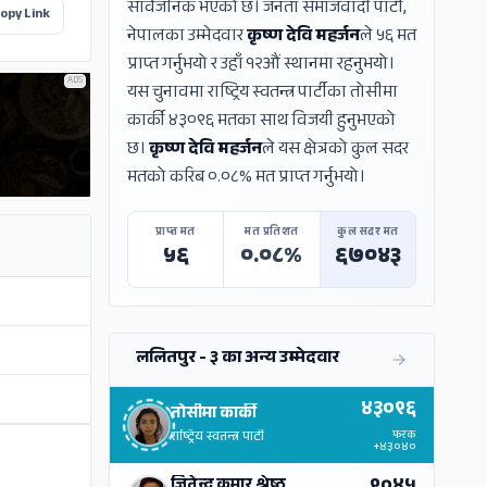
सार्वजनिक भएको छ। जनता समाजवादी पार्टी,
opy Link
नेपालका उम्मेदवार
कृष्ण देवि महर्जन
ले ५६ मत
प्राप्त गर्नुभयो र उहाँ १२औं स्थानमा रहनुभयो।
ADS
यस चुनावमा राष्ट्रिय स्वतन्त्र पार्टीका तोसीमा
कार्की ४३०९६ मतका साथ विजयी हुनुभएको
छ।
कृष्ण देवि महर्जन
ले यस क्षेत्रको कुल सदर
मतको करिब ०.०८% मत प्राप्त गर्नुभयो।
प्राप्त मत
मत प्रतिशत
कुल सदर मत
५६
०.०८%
६७०४३
ललितपुर - ३ का अन्य उम्मेदवार
४३०९६
तोसीमा कार्की
फरक
राष्ट्रिय स्वतन्त्र पार्टी
+४३०४०
जितेन्द्र कुमार श्रेष्ठ