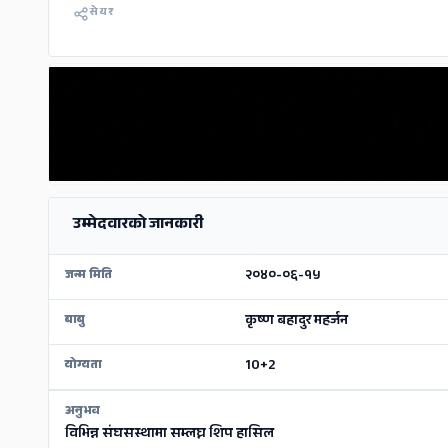
सेयर
उम्मेदवारको जानकारी
२०४०-०६-१५
जन्म मिति
कृष्ण बहादुर महर्जन
बाबु
10+2
योग्यता
अनुभव
विभिन्न संघसस्थामा सम्लघ्न शिप हासिल