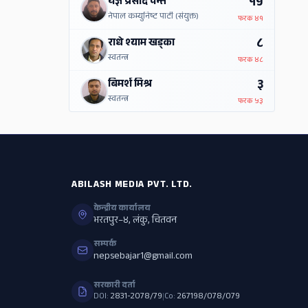
१५
यज्ञ प्रसाद पन्त
नेपाल कम्युनिष्ट पार्टी (संयुक्त)
फरक
४१
८
राधे श्याम खड्का
स्वतन्त्र
फरक
४८
३
बिमर्श मिश्र
स्वतन्त्र
फरक
५३
ABILASH MEDIA PVT. LTD.
केन्द्रीय कार्यालय
भरतपुर–४, लंकु, चितवन
सम्पर्क
nepsebajar1@gmail.com
सरकारी दर्ता
DOI:
2831-2078/79
|
Co:
267198/078/079