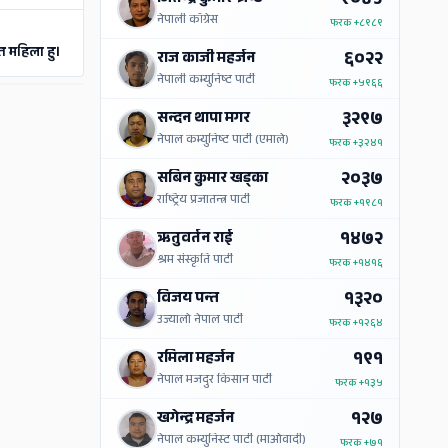
९०४५
नेपाली काँग्रेस
फरक
+८९८९
त महिला हु।
६०२२
राज काजी महर्जन
नेपाली कम्युनिष्ट पार्टी
फरक
+५९६६
ADS
३२९७
सन्दन थापा मगर
नेपाल कम्युनिष्ट पार्टी (एमाले)
फरक
+३२४१
२०३७
सबिन कुमार खड्का
राष्ट्रिय प्रजातन्त्र पार्टी
फरक
+१९८१
१४७२
ऋतुवर्तन राई
श्रम संस्कृति पार्टी
फरक
+१४१६
१३२०
विजय पन्त
उज्यालो नेपाल पार्टी
फरक
+१२६४
१९१
रमिला महर्जन
नेपाल मजदुर किसान पार्टी
फरक
+१३५
१२७
खगेन्द्र महर्जन
नेपाल कम्युनिस्ट पार्टी (माओवादी)
फरक
+७१