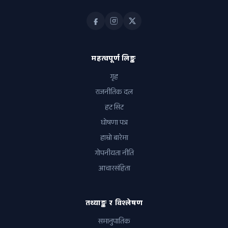
महत्वपूर्ण लिङ्क
गृह
राजनीतिक दल
हट सिट
घोषणा पत्र
हाम्रो बारेमा
गोपनीयता नीति
आचारसंहिता
तथ्याङ्क र विश्लेषण
समानुपातिक