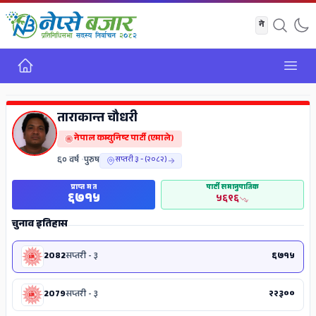
गृह
Open
ADS
ताराकान्त चौधरी
नेपाल कम्युनिष्ट पार्टी (एमाले)
६० वर्ष
•
पुरुष
सप्तरी ३ - (२०८२)
प्राप्त मत
पार्टी समानुपातिक
६७१५
५६९६
चुनाव इतिहास
2082
सप्तरी - ३
६७१५
2079
सप्तरी - ३
२२३००