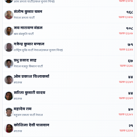
फरक
६५२७
आम जनता पार्टी(एकल चुनाव चिन्ह)
संतोष कुमार चमन
१६८
फरक
६५४७
नेपाल जनता पार्टी
जय नारायण मंडल
१०८
फरक
६६०७
श्रम संस्कृति पार्टी
गजेन्द्र कुमार मण्डल
७१
फरक
६६४४
राष्ट्रिय मुक्ति पार्टी नेपाल(एकल चुनाव चिन्ह)
प्रभु प्रसाद साह
६७
फरक
६६४८
नेपाल मजदुर किसान पार्टी
ओम प्रकाश विश्‍वकर्मा
४४
फरक
६६७१
स्वतन्त्र
सरिता कुमारी यादव
४४
फरक
६६७१
स्वतन्त्र
महादेव राम
४०
फरक
६६७५
बहुजन एकता पार्टी नेपाल
कोशिला देवी पासवान
२१
फरक
६६९४
स्वतन्त्र