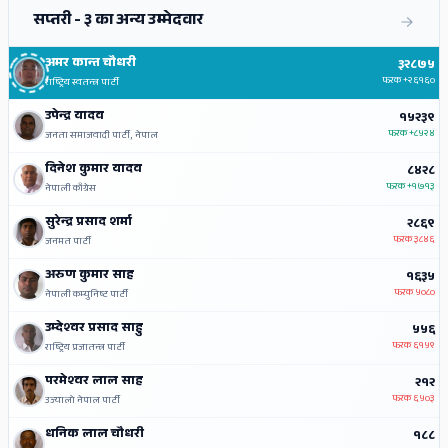
सप्तरी - ३ का अन्य उम्मेदवार
अमर कान्त चौधरी
३२८७५
फरक
+२६१६०
राष्ट्रिय स्वतन्त्र पार्टी
उपेन्द्र यादव
१५२३९
फरक
+८५२४
जनता समाजवादी पार्टी, नेपाल
दिनेश कुमार यादव
८४२८
फरक
+१७१३
नेपाली काँग्रेस
सुरेन्द्र प्रसाद शर्मा
२८६९
फरक
३८४६
जनमत पार्टी
अरुण कुमार साह
१६३५
फरक
५०८०
नेपाली कम्युनिष्ट पार्टी
उम्देश्‍वर प्रसाद साहु
५५६
फरक
६१५९
राष्ट्रिय प्रजातन्त्र पार्टी
परमेश्‍वर लाल साह
२१२
फरक
६५०३
उज्यालो नेपाल पार्टी
धनिक लाल चौधरी
१८८