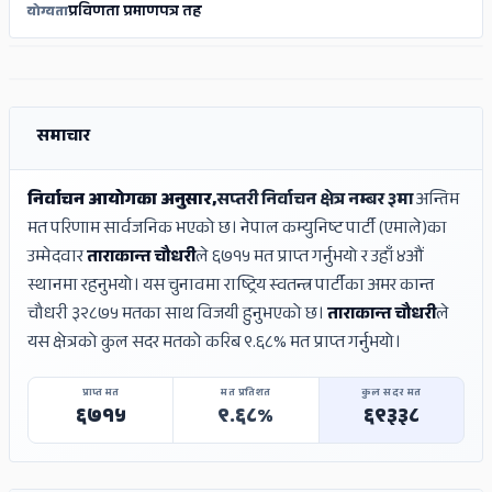
प्रविणता प्रमाणपत्र तह
योग्यता
ADS
ADS
समाचार
निर्वाचन आयोगका अनुसार,
सप्तरी निर्वाचन क्षेत्र नम्बर ३मा
अन्तिम
मत परिणाम सार्वजनिक भएको छ। नेपाल कम्युनिष्ट पार्टी (एमाले)का
उम्मेदवार
ताराकान्त चौधरी
ले ६७१५ मत प्राप्त गर्नुभयो र उहाँ ४औं
स्थानमा रहनुभयो। यस चुनावमा राष्ट्रिय स्वतन्त्र पार्टीका अमर कान्त
चौधरी ३२८७५ मतका साथ विजयी हुनुभएको छ।
ताराकान्त चौधरी
ले
यस क्षेत्रको कुल सदर मतको करिब ९.६८% मत प्राप्त गर्नुभयो।
प्राप्त मत
मत प्रतिशत
कुल सदर मत
६७१५
९.६८%
६९३३८