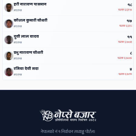
हरी नारायण पासमान
१८
फरक
६६९७
स्वतन्त्र
कौशल कुमारी चौधरी
१७
फरक
६६९८
स्वतन्त्र
दुवी लाल यादव
११
फरक
६७०४
स्वतन्त्र
प्रभु नारायण चौधरी
८
फरक
६७०७
स्वतन्त्र
रजिया देवी सदा
४
फरक
६७११
स्वतन्त्र
नेपालको नं १ निर्वाचन तथ्याङ्क पोर्टल।