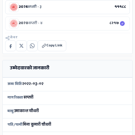
2074
सप्तरी - ३
१११८८
2070
सप्तरी - ४
८२१७
सेयर
Copy Link
ADS
उम्मेदवारको जानकारी
२०२२-०३-०२
जन्म मिति
सप्तरी
नागरिकता
उमाकान्त चौधरी
बाबु
मिना कुमारी चौधरी
पति/पत्नी