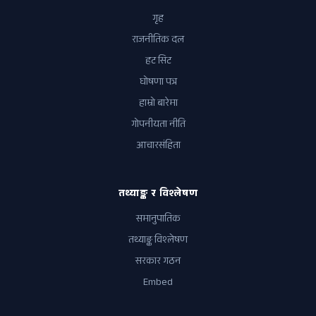
गृह
राजनीतिक दल
हट सिट
घोषणा पत्र
हाम्रो बारेमा
गोपनीयता नीति
आचारसंहिता
तथ्याङ्क र विश्लेषण
समानुपातिक
तथ्याङ्क विश्लेषण
सरकार गठन
Embed