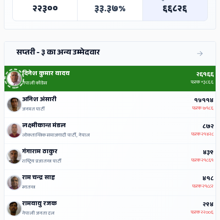
२२३००
३३.३७%
६६८२६
सप्तरी - ३ का अन्य उम्मेदवार
दिनेश कुमार यादव
२६१६६
फरक
+३८६६
नेपाली काँग्रेस
अनिश अंसारी
१५११४
फरक
७१८६
जनमत पार्टी
लक्ष्मीकान्त मंडल
८७२
फरक
२१४२८
लोकतान्त्रिक समाजवादी पार्टी, नेपाल
गंगाराम ठाकुर
४३९
फरक
२१८६१
राष्ट्रिय प्रजातन्त्र पार्टी
राम चन्द्र साह
४१८
फरक
२१८८२
स्वतन्त्र
रामवावु रजक
२९४
फरक
२२००६
नेपाली जनता दल