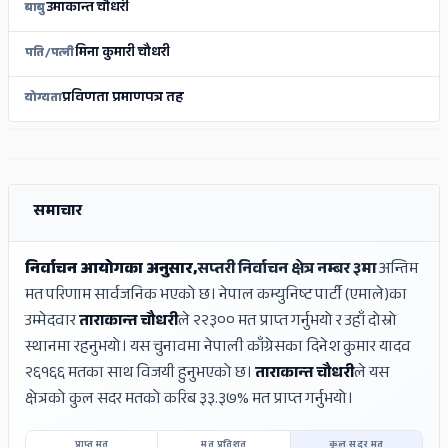
उमाकान्त चौधरी
बाबु
मिना कुमारी चौधरी
पति/पत्नी
प्रविणता प्रमाणपत्र तह
योग्यता
ADS
ADS
समाचार
निर्वाचन आयोगका अनुसार,
सप्तरी निर्वाचन क्षेत्र नम्बर ३मा
अन्तिम
मत परिणाम सार्वजनिक भएको छ। नेपाल कम्युनिष्ट पार्टी (एमाले)का
उम्मेदवार
ताराकान्त चौधरी
ले २२३०० मत प्राप्त गर्नुभयो र उहाँ दोस्रो
स्थानमा रहनुभयो। यस चुनावमा नेपाली काँग्रेसका दिनेश कुमार यादव
२६१६६ मतका साथ विजयी हुनुभएको छ।
ताराकान्त चौधरी
ले यस
क्षेत्रको कुल सदर मतको करिब ३३.३७% मत प्राप्त गर्नुभयो।
प्राप्त मत
मत प्रतिशत
कुल सदर मत