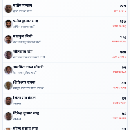
नवीन मण्डल
२८५
फरक
२२०१५
हाम्रो नेपाली पार्टी
प्रमोद कुमार साह
२३७
फरक
२२०६३
राष्ट्रिय स्वतन्त्र पार्टी
मखबुल मियाँ
१६३
फरक
२२१३७
नेपाल मजदुर किसान पार्टी
सीताराम खंग
१२४
फरक
२२१७६
नेपाल संघीय समाजवादी पार्टी
अचमित लाल चौधरी
९९
फरक
२२२०१
नेपाल कम्युनिष्ट पार्टी
शिवेश्‍वर रजक
८७
फरक
२२२१३
राष्ट्रिय प्रजातन्त्र पार्टी नेपाल
सिता राम मंडल
६९
फरक
२२२३१
स्वतन्त्र
दिपेन्द्र कुमार साह
५८
फरक
२२२४२
स्वतन्त्र
महेन्द्र प्रसाद साह
३७