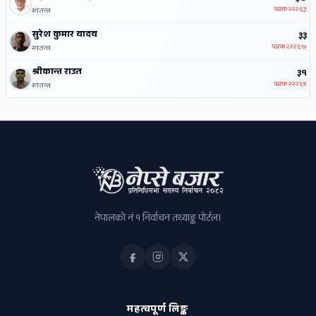
फरक
२२२६३
स्वतन्त्र
सुरेश कुमार यादव
३३
फरक
२२२६७
स्वतन्त्र
श्रीकान्त राउत
३१
फरक
२२२६९
स्वतन्त्र
नेपालको नं १ निर्वाचन तथ्याङ्क पोर्टल।
महत्वपूर्ण लिङ्क