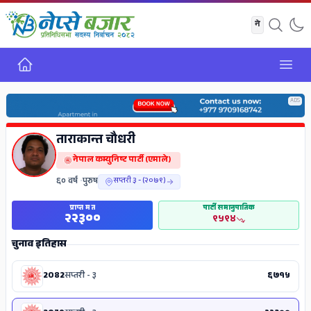
गृह
Open
ADS
ताराकान्त चौधरी
नेपाल कम्युनिष्ट पार्टी (एमाले)
६० वर्ष
•
पुरुष
सप्तरी ३ - (२०७९)
प्राप्त मत
पार्टी समानुपातिक
२२३००
९५९४
चुनाव इतिहास
2082
सप्तरी - ३
६७१५