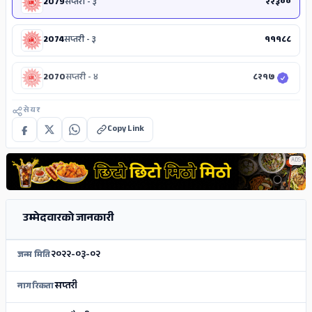
2079
सप्तरी - ३
२२३००
2074
सप्तरी - ३
१११८८
2070
सप्तरी - ४
८२१७
सेयर
Copy Link
ADS
उम्मेदवारको जानकारी
२०२२-०३-०२
जन्म मिति
सप्तरी
नागरिकता