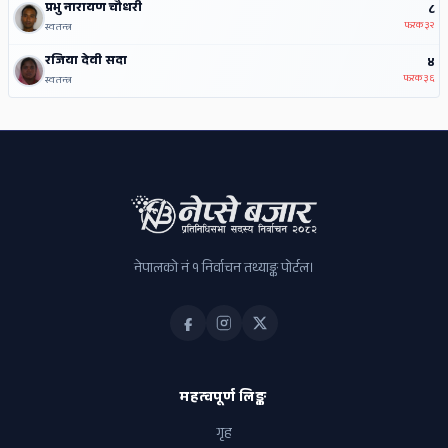
प्रभु नारायण चौधरी
८
फरक
३२
स्वतन्त्र
रजिया देवी सदा
४
फरक
३६
स्वतन्त्र
नेपालको नं १ निर्वाचन तथ्याङ्क पोर्टल।
महत्वपूर्ण लिङ्क
गृह