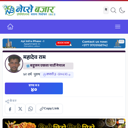
गृह
Open
ADS
महादेव राम
बहुजन एकता पार्टी नेपाल
५२ वर्ष
•
पुरुष
सप्तरी ३ - (२०८२)
प्राप्त मत
४०
सेयर
Copy Link
ADS