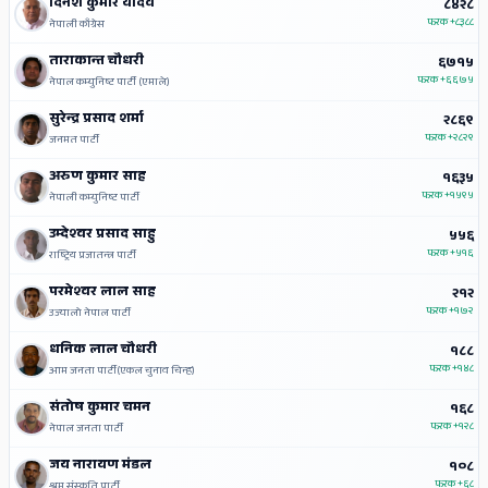
दिनेश कुमार यादव
८४२८
फरक
+८३८८
नेपाली काँग्रेस
ताराकान्त चौधरी
६७१५
फरक
+६६७५
नेपाल कम्युनिष्ट पार्टी (एमाले)
सुरेन्द्र प्रसाद शर्मा
२८६९
फरक
+२८२९
जनमत पार्टी
अरुण कुमार साह
१६३५
फरक
+१५९५
नेपाली कम्युनिष्ट पार्टी
उम्देश्‍वर प्रसाद साहु
५५६
फरक
+५१६
राष्ट्रिय प्रजातन्त्र पार्टी
परमेश्‍वर लाल साह
२१२
फरक
+१७२
उज्यालो नेपाल पार्टी
धनिक लाल चौधरी
१८८
फरक
+१४८
आम जनता पार्टी(एकल चुनाव चिन्ह)
संतोष कुमार चमन
१६८
फरक
+१२८
नेपाल जनता पार्टी
जय नारायण मंडल
१०८
फरक
+६८
श्रम संस्कृति पार्टी