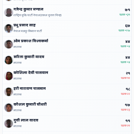
गजेन्द्र कुमार मण्डल
७१
फरक
+३१
राष्ट्रिय मुक्ति पार्टी नेपाल(एकल चुनाव चिन्ह)
प्रभु प्रसाद साह
६७
फरक
+२७
नेपाल मजदुर किसान पार्टी
ओम प्रकाश विश्‍वकर्मा
४४
फरक
+४
स्वतन्त्र
सरिता कुमारी यादव
४४
फरक
+४
स्वतन्त्र
कोशिला देवी पासवान
२१
फरक
१९
स्वतन्त्र
हरी नारायण पासमान
१८
फरक
२२
स्वतन्त्र
कौशल कुमारी चौधरी
१७
फरक
२३
स्वतन्त्र
दुवी लाल यादव
११
फरक
२९
स्वतन्त्र