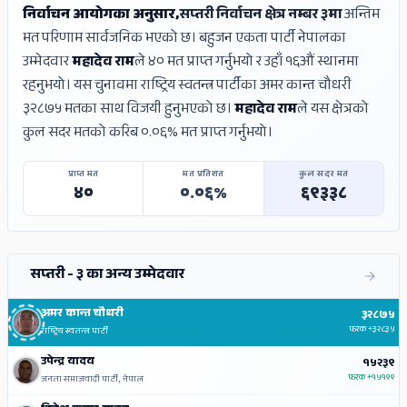
निर्वाचन आयोगका अनुसार,
सप्तरी निर्वाचन क्षेत्र नम्बर ३मा
अन्तिम
मत परिणाम सार्वजनिक भएको छ। बहुजन एकता पार्टी नेपालका
उम्मेदवार
महादेव राम
ले ४० मत प्राप्त गर्नुभयो र उहाँ १६औं स्थानमा
रहनुभयो। यस चुनावमा राष्ट्रिय स्वतन्त्र पार्टीका अमर कान्त चौधरी
३२८७५ मतका साथ विजयी हुनुभएको छ।
महादेव राम
ले यस क्षेत्रको
कुल सदर मतको करिब ०.०६% मत प्राप्त गर्नुभयो।
प्राप्त मत
मत प्रतिशत
कुल सदर मत
४०
०.०६%
६९३३८
सप्तरी - ३ का अन्य उम्मेदवार
अमर कान्त चौधरी
३२८७५
फरक
+३२८३५
राष्ट्रिय स्वतन्त्र पार्टी
उपेन्द्र यादव
१५२३९
फरक
+१५१९९
जनता समाजवादी पार्टी, नेपाल