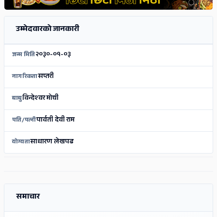
उम्मेदवारको जानकारी
२०३०-०१-०३
जन्म मिति
सप्तरी
नागरिकता
विन्‍देश्‍वर मोची
बाबु
पार्वती देवी राम
पति/पत्नी
साधारण लेखपढ
योग्यता
ADS
ADS
समाचार