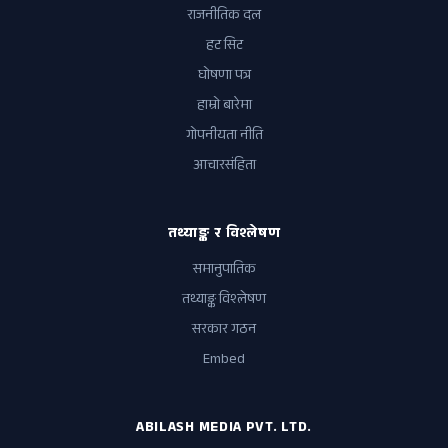
राजनीतिक दल
हट सिट
घोषणा पत्र
हाम्रो बारेमा
गोपनीयता नीति
आचारसंहिता
तथ्याङ्क र विश्लेषण
समानुपातिक
तथ्याङ्क विश्लेषण
सरकार गठन
Embed
ABILASH MEDIA PVT. LTD.