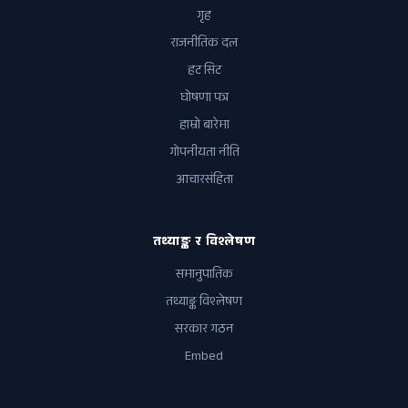
गृह
राजनीतिक दल
हट सिट
घोषणा पत्र
हाम्रो बारेमा
गोपनीयता नीति
आचारसंहिता
तथ्याङ्क र विश्लेषण
समानुपातिक
तथ्याङ्क विश्लेषण
सरकार गठन
Embed