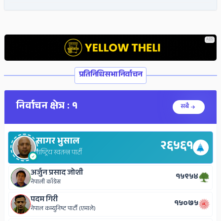
ADS
ADS
प्रतिनिधिसभा निर्वाचन
निर्वाचन क्षेत्र : १
सबै
सागर भुसाल
२६५६१
राष्ट्रिय स्वतन्त्र पार्टी
अर्जुन प्रसाद जोशी
१५९५४
नेपाली काँग्रेस
पदम गिरी
१५०७५
नेपाल कम्युनिष्ट पार्टी (एमाले)