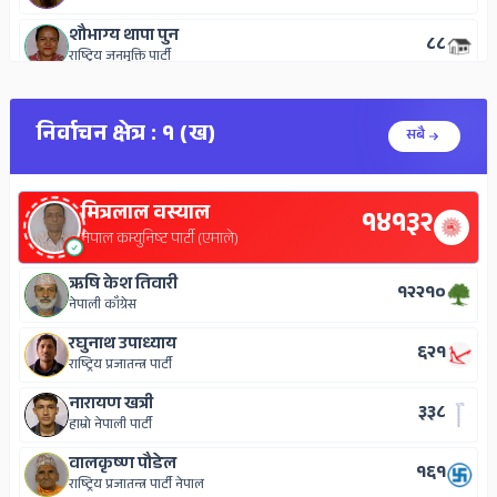
शौभाग्य थापा पुन
८८
राष्ट्रिय जनमुक्ति पार्टी
निर्वाचन क्षेत्र : १ (ख)
सबै
मित्रलाल वस्याल
१४१३२
नेपाल कम्युनिष्ट पार्टी (एमाले)
ऋषि केश तिवारी
१२२१०
नेपाली काँग्रेस
रघुनाथ उपाध्याय
६२१
राष्ट्रिय प्रजातन्त्र पार्टी
नारायण खत्री
३३८
हाम्रो नेपाली पार्टी
वालकृष्ण पौडेल
१६१
राष्ट्रिय प्रजातन्त्र पार्टी नेपाल