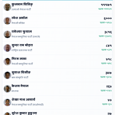
कुलमान घिसिङ्
१११७१
फरक
+१११५१
उज्यालो नेपाल पार्टी
रमेश अर्याल
६०००
फरक
+५९८०
नेपाली काँग्रेस
रामेश्‍वर फुयाल
३८१६
फरक
+३७९६
नेपाल कम्युनिष्ट पार्टी (एमाले)
सुन्दर राम बोहरा
८४१
फरक
+८२१
राष्ट्रिय प्रजातन्त्र पार्टी
निरज लामा
५१८
फरक
+४९८
नेपाली कम्युनिष्ट पार्टी
सुवाश घिसीङ
३४७
फरक
+३२७
श्रम संस्कृति पार्टी
केशव नेपाल
२६५
फरक
+२४५
स्वतन्त्र
शेखर नाथ आचार्य
५५
फरक
+३५
नेपाल कम्युनिस्ट पार्टी (माओवादी)
सुरेश कुमार ढुङ्गाना
२७