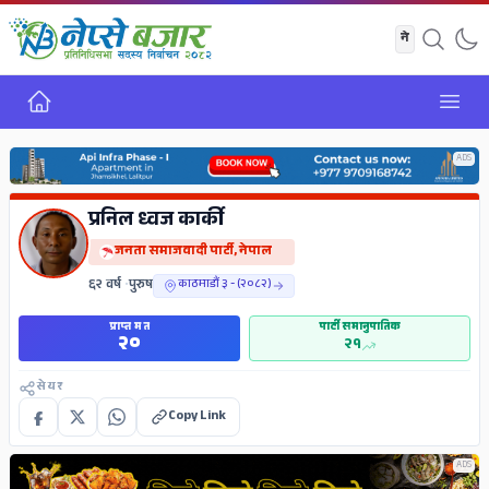
गृह
Open
ADS
प्रनिल ध्वज कार्की
जनता समाजवादी पार्टी, नेपाल
६२ वर्ष
•
पुरुष
काठमाडौं ३ - (२०८२)
प्राप्त मत
पार्टी समानुपातिक
२०
२१
सेयर
Copy Link
ADS