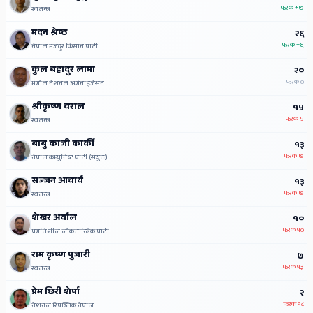
फरक
+७
स्वतन्त्र
मदन श्रेष्ठ
२६
फरक
+६
नेपाल मजदुर किसान पार्टी
कुल बहादुर लामा
२०
फरक
०
मंगोल नेशनल अर्गनाइजेसन
श्रीकृष्‍ण वराल
१५
फरक
५
स्वतन्त्र
बाबु काजी कार्की
१३
फरक
७
नेपाल कम्युनिष्ट पार्टी (संयुक्त)
सज्‍जन आचार्य
१३
फरक
७
स्वतन्त्र
शेखर अर्याल
१०
फरक
१०
प्रगतिशील लोकतान्त्रिक पार्टी
राम कृष्‍ण पुजारी
७
फरक
१३
स्वतन्त्र
प्रेम छिरी शेर्पा
२
फरक
१८
नेशनल रिपब्लिक नेपाल