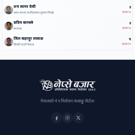
रुप सागर देवी
२
फरक
१८
आम जनता पार्टी(एकल चुनाव चिन्ह)
प्रदिप काफ्ले
२
फरक
१८
स्वतन्त्र
जित बहादुर तामाङ
१
फरक
१९
मितेरी पार्टी नेपाल
नेपालको नं १ निर्वाचन तथ्याङ्क पोर्टल।