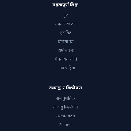
महत्वपूर्ण लिङ्क
गृह
राजनीतिक दल
हट सिट
घोषणा पत्र
हाम्रो बारेमा
गोपनीयता नीति
आचारसंहिता
तथ्याङ्क र विश्लेषण
समानुपातिक
तथ्याङ्क विश्लेषण
सरकार गठन
Embed