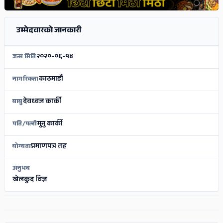
उम्मेदवारको जानकारी
२०२०-०६-१४
जन्म मिति
काठमाडौं
नागरिकता
देवध्वज कार्की
बाबु
मुनु कार्की
पति/पत्नी
प्रमाणपत्र तह
योग्यता
अनुभव
खेलकुद विज्ञ
ADS
ADS