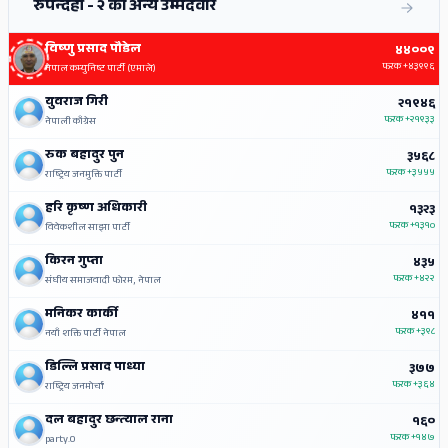
रुपन्देही - २ का अन्य उम्मेदवार
विष्‍णु प्रसाद पौडेल
४४००९
फरक
+४३९९६
नेपाल कम्युनिष्ट पार्टी (एमाले)
युवराज गिरी
२१९४६
फरक
+२१९३३
नेपाली काँग्रेस
रुक बहादुर पुन
३५६८
फरक
+३५५५
राष्ट्रिय जनमुक्ति पार्टी
हरि कृष्ण अधिकारी
१३२३
फरक
+१३१०
विवेकशील साझा पार्टी
किरन गुप्ता
४३५
फरक
+४२२
संघीय समाजवादी फोरम, नेपाल
मनिकर कार्की
४११
फरक
+३९८
नयाँ शक्ति पार्टी नेपाल
डिल्लि प्रसाद पाध्या
३७७
फरक
+३६४
राष्ट्रिय जनमोर्चा
दल बहादुर छन्‍त्‍याल राना
१६०
फरक
+१४७
party.0