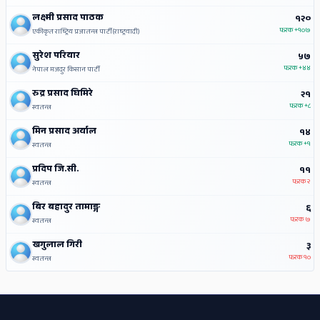
लक्ष्मी प्रसाद पाठक
१२०
फरक
+१०७
एकीकृत राष्ट्रिय प्रजातन्त्र पार्टी(राष्ट्रवादी)
सुरेश परियार
५७
फरक
+४४
नेपाल मजदुर किसान पार्टी
रुद्र प्रसाद घिमिरे
२१
फरक
+८
स्वतन्त्र
मिन प्रसाद अर्याल
१४
फरक
+१
स्वतन्त्र
प्रदिप जि.सी.
११
फरक
२
स्वतन्त्र
बिर बहादुर तामाङ्ग
६
फरक
७
स्वतन्त्र
खगुलाल गिरी
३
फरक
१०
स्वतन्त्र