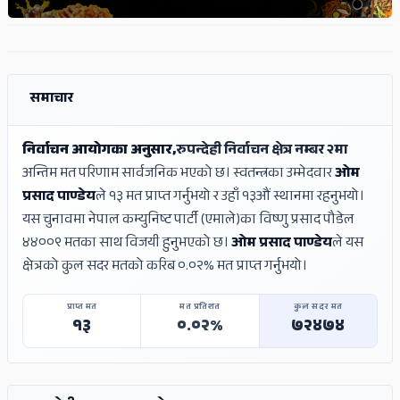
ADS
ADS
समाचार
निर्वाचन आयोगका अनुसार,
रुपन्देही निर्वाचन क्षेत्र नम्बर २मा
अन्तिम मत परिणाम सार्वजनिक भएको छ। स्वतन्त्रका उम्मेदवार
ओम
प्रसाद पाण्डेय
ले १३ मत प्राप्त गर्नुभयो र उहाँ १३औं स्थानमा रहनुभयो।
यस चुनावमा नेपाल कम्युनिष्ट पार्टी (एमाले)का विष्‍णु प्रसाद पौडेल
४४००९ मतका साथ विजयी हुनुभएको छ।
ओम प्रसाद पाण्डेय
ले यस
क्षेत्रको कुल सदर मतको करिब ०.०२% मत प्राप्त गर्नुभयो।
प्राप्त मत
मत प्रतिशत
कुल सदर मत
१३
०.०२%
७२४७४