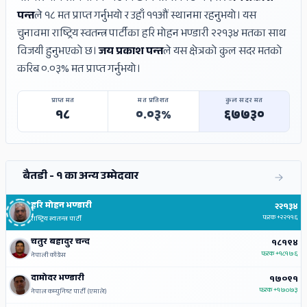
पन्त
ले १८ मत प्राप्त गर्नुभयो र उहाँ ११औं स्थानमा रहनुभयो। यस
चुनावमा राष्ट्रिय स्वतन्त्र पार्टीका हरि मोहन भण्डारी २२१३४ मतका साथ
विजयी हुनुभएको छ।
जय प्रकाश पन्त
ले यस क्षेत्रको कुल सदर मतको
करिब ०.०३% मत प्राप्त गर्नुभयो।
प्राप्त मत
मत प्रतिशत
कुल सदर मत
१८
०.०३%
६७७३०
बैतडी - १ का अन्य उम्मेदवार
हरि मोहन भण्डारी
२२१३४
फरक
+२२११६
राष्ट्रिय स्वतन्त्र पार्टी
चतुर बहादुर चन्द
१८१९४
फरक
+१८१७६
नेपाली काँग्रेस
दामोदर भण्डारी
१७०९१
फरक
+१७०७३
नेपाल कम्युनिष्ट पार्टी (एमाले)