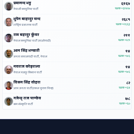
प्रमानन्द भट्ट
६९६५
फरक
+६९४७
नेपाली कम्युनिष्ट पार्टी
भुपेन बाहादुर चन्द
२६८१
फरक
+२६६३
राष्ट्रिय प्रजातन्त्र पार्टी
राम बहादुर कुँवर
२९९
फरक
+२८१
नेपाल कम्युनिस्ट पार्टी (माओवादी)
आन सिंह भण्डारी
९४
फरक
+७६
जनता समाजवादी पार्टी, नेपाल
नवराज कोइराला
९४
फरक
+७६
नेपाल मजदुर किसान पार्टी
विसन सिंह वोहरा
८२
फरक
+६४
आम जनता पार्टी(एकल चुनाव चिन्ह)
गजेन्द्र् राज पाण्डेय
७८
फरक
+६०
श्रम संस्कृति पार्टी