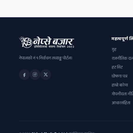
महत्वपूर्ण लि
गृह
नेपालको नं १ निर्वाचन तथ्याङ्क पोर्टल।
राजनीतिक द
हट सिट
घोषणा पत्र
हाम्रो बारेमा
गोपनीयता नीत
आचारसंहिता