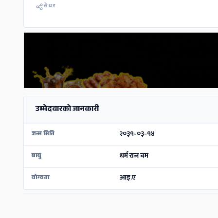
सेयर
उम्मेदवारको जानकारी
२०३१-०३-१४
जन्म मिति
धर्म राज बम
बाबु
आइ.ए
योग्यता