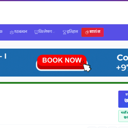
िक
गठबन्धन
विश्लेषण
इतिहास
सारांश
प्
७
पार्ट
७