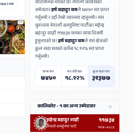
सार्वजनिक भएको छ। नेपाली काँग्रेसका
opy Link
उम्मेदवार
हर्ष बहादुर बम
ले ७४५० मत प्राप्त
गर्नुभयो र उहाँ तेस्रो स्थानमा रहनुभयो। यस
ADS
चुनावमा नेपाली कम्युनिष्ट पार्टीका महेन्द्र
बहादुर शाही ११७३४ मतका साथ विजयी
हुनुभएको छ।
हर्ष बहादुर बम
ले यस क्षेत्रको
कुल सदर मतको करिब १८.९२% मत प्राप्त
गर्नुभयो।
प्राप्त मत
मत प्रतिशत
कुल सदर मत
७४५०
१८.९२%
३९३७७
कालिकोट - १ का अन्य उम्मेदवार
११७३४
महेन्द्र बहादुर शाही
ADS
नेपाली कम्युनिष्ट पार्टी
फरक
+४२८४