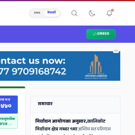
ENG
नेपाली
EMBED
ADS
ADS
राप्त मत
समाचार
४५०
ी समानुपातिक
निर्वाचन आयोगका अनुसार,
कालिकोट
७५४
निर्वाचन क्षेत्र नम्बर १मा
अन्तिम मत परिणाम