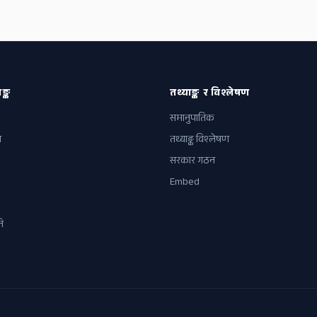
ङ्क
तथ्याङ्क र विश्लेषण
समानुपातिक
ल
तथ्याङ्क विश्लेषण
सरकार गठन
Embed
ि