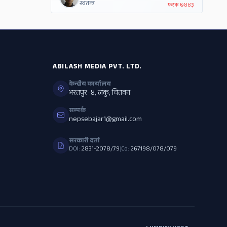
स्वतन्त्र
फरक
७४४३
ABILASH MEDIA PVT. LTD.
केन्द्रीय कार्यालय
भरतपुर–४, लंकु, चितवन
सम्पर्क
nepsebajar1@gmail.com
सरकारी दर्ता
DOI:
2831-2078/79
|
Co:
267198/078/079