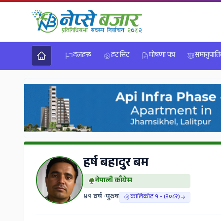
दलहरू
हट सिट
घोषणा पत्र
समानुपात
हर्ष बहादुर बम
नेपाली काँग्रेस
५१ वर्ष
•
पुरुष
कालिकोट १ - (२०८२)