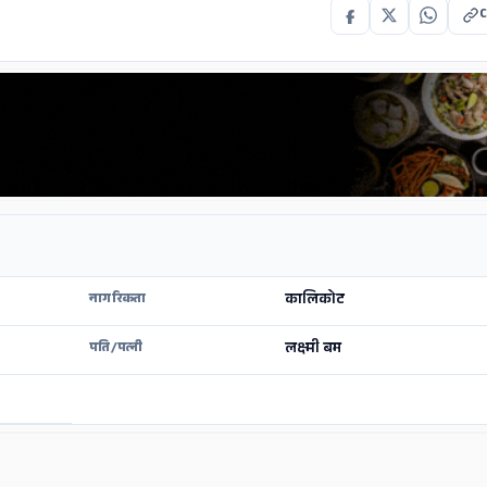
C
कालिकोट
नागरिकता
लक्ष्मी बम
पति/पत्नी