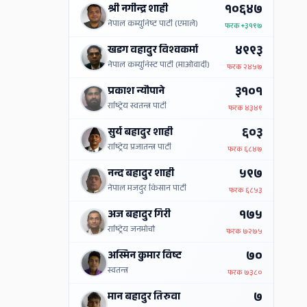
१०६४७
श्री नगीन्द्र शाही
नेपाल कम्युनिष्ट पार्टी (एमाले)
फरक
+३१९७
४९९३
खडग वहादुर विश्वकर्मा
नेपाल कम्युनिस्ट पार्टी (माओवादी)
फरक
२४५७
३१०१
प्रकाश न्यौपाने
राष्ट्रिय स्वतन्त्र पार्टी
फरक
४३४९
६०३
सुर्य बहादुर शाही
राष्ट्रिय प्रजातन्त्र पार्टी
फरक
६८४७
५९७
नन्द बहादुर शाही
नेपाल मजदुर किसान पार्टी
फरक
६८५३
१७५
अज बहादुर गिरी
राष्ट्रिय जनमोर्चा
फरक
७२७५
७०
अस्मिन कुमार विष्ट
स्वतन्त्र
फरक
७३८०
७
मान बहादुर तिरुवा