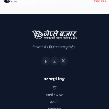
फरक
१४३२५
स्वतन्त्र
नेपालको नं १ निर्वाचन तथ्याङ्क पोर्टल।
महत्वपूर्ण लिङ्क
गृह
राजनीतिक दल
हट सिट