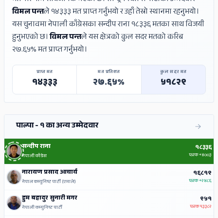
विमल पन्त
ले १४३३३ मत प्राप्त गर्नुभयो र उहाँ तेस्रो स्थानमा रहनुभयो।
यस चुनावमा नेपाली काँग्रेसका सन्दीप राना १८३३६ मतका साथ विजयी
हुनुभएको छ।
विमल पन्त
ले यस क्षेत्रको कुल सदर मतको करिब
२७.६५% मत प्राप्त गर्नुभयो।
प्राप्त मत
मत प्रतिशत
कुल सदर मत
१४३३३
२७.६५%
५१८२९
पाल्पा - १ का अन्य उम्मेदवार
सन्दीप राना
१८३३६
फरक
+४००३
नेपाली काँग्रेस
नारायण प्रसाद आचार्य
१६८१९
फरक
+२४८६
नेपाल कम्युनिष्ट पार्टी (एमाले)
हुम बहादुर सुनारी मगर
९५१
फरक
१३३८२
नेपाली कम्युनिष्ट पार्टी