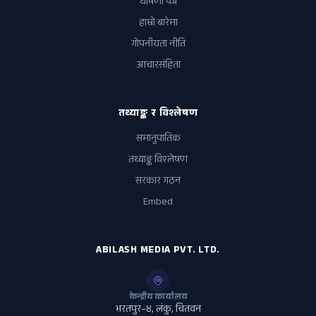
घोषणा पत्र
हाम्रो बारेमा
गोपनीयता नीति
आचारसंहिता
तथ्याङ्क र विश्लेषण
समानुपातिक
तथ्याङ्क विश्लेषण
सरकार गठन
Embed
ABILASH MEDIA PVT. LTD.
केन्द्रीय कार्यालय
भरतपुर–४, लंकु, चितवन