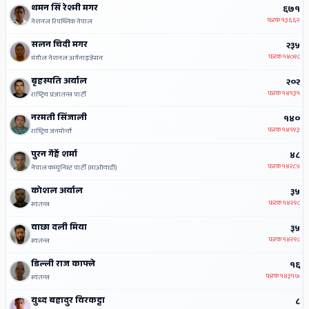
थमन सिं रेश्मी मगर
६७१
फरक
१३६६२
नेशनल रिपब्लिक नेपाल
सलन चिदी मगर
२३५
फरक
१४०९८
मंगोल नेशनल अर्गनाइजेसन
बृहस्पति अर्याल
२०२
फरक
१४१३१
राष्ट्रिय प्रजातन्त्र पार्टी
नरमती सिंजाली
१४०
फरक
१४१९३
राष्ट्रिय जनमोर्चा
पुरन गैर्हे शर्मा
४८
फरक
१४२८५
नेपाल कम्युनिस्ट पार्टी (माओवादी)
कोशल अर्याल
३५
फरक
१४२९८
स्वतन्त्र
वाछा दली मिया
३५
फरक
१४२९८
स्वतन्त्र
डिल्ली राज काफ्ले
१६
फरक
१४३१७
स्वतन्त्र
युध्द बहादुर विरकट्टा
८