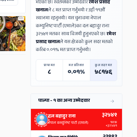
opy Link
भएको छ। स्वतन्त्रका उम्मेदवार
रमेश प्रसाद
खनाल
ले ८ मत प्राप्त गर्नुभयो र उहाँ ११औं
स्थानमा रहनुभयो। यस चुनावमा नेपाल
ADS
कम्युनिष्ट पार्टी (एमाले)का दल बहादुर राना
३२५४९ मतका साथ विजयी हुनुभएको छ।
रमेश
प्रसाद खनाल
ले यस क्षेत्रको कुल सदर मतको
करिब ०.०१% मत प्राप्त गर्नुभयो।
ADS
प्राप्त मत
मत प्रतिशत
कुल सदर मत
८
०.०१%
५८१५६
पाल्पा - १ का अन्य उम्मेदवार
३२५४९
दल बहादुर राना
फरक
नेपाल कम्युनिष्ट पार्टी (एमाले)
+३२५४१