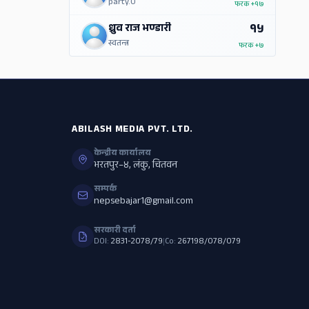
party.0
फरक
+१७
१५
ध्रुव राज भण्डारी
स्वतन्त्र
फरक
+७
ABILASH MEDIA PVT. LTD.
केन्द्रीय कार्यालय
भरतपुर–४, लंकु, चितवन
सम्पर्क
nepsebajar1@gmail.com
सरकारी दर्ता
DOI:
2831-2078/79
|
Co:
267198/078/079