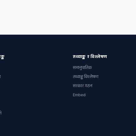
ङ्क
तथ्याङ्क र विश्लेषण
समानुपातिक
ल
तथ्याङ्क विश्लेषण
सरकार गठन
Embed
ि