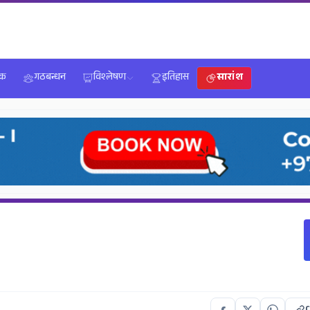
िक
गठबन्धन
विश्लेषण
इतिहास
सारांश