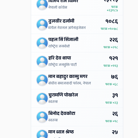
२३९९३
विजय राज घिमिरे
फरक
नेपाली काँग्रेस
+२३९८५
१०८६
तुलवीर दर्लामी
मंगोल नेशनल अर्गनाइजेसन
फरक
+१०७८
२२६
पहल सिं सिंजाली
राष्ट्रिय जनमोर्चा
फरक
+२१८
१२१
हरि देव थापा
राष्ट्रिय जनमुक्ति पार्टी
फरक
+११३
७६
मान बहादुर काम्मु मगर
संघीय समाजवादी फोरम, नेपाल
फरक
+६८
३१
चुरामणि पोखरेल
स्वतन्त्र
फरक
+२३
२६
बिनोद देवकोटा
स्वतन्त्र
फरक
+१८
२५
मान ध्वज श्रेष्‍ठ