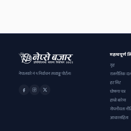
महत्वपूर्ण लि
गृह
नेपालको नं १ निर्वाचन तथ्याङ्क पोर्टल।
राजनीतिक द
हट सिट
घोषणा पत्र
हाम्रो बारेमा
गोपनीयता नीत
आचारसंहिता