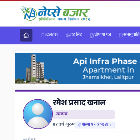
दलहरू
हट सिट
घोषणा पत्र
समानुपात
रमेश प्रसाद खनाल
स्वतन्त्र
४२ वर्ष
•
पुरुष
पाल्पा १ - (२०७४)
सेयर